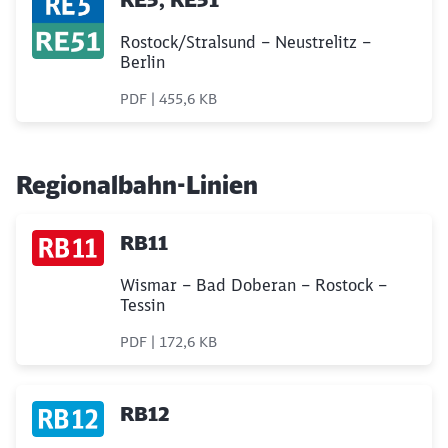
Rostock/Stralsund – Neustrelitz –
Berlin
PDF | 455,6 KB
Regionalbahn-Linien
RB11
Schließen
Möchten Sie zu
weitergeleitet
Wismar – Bad Doberan – Rostock –
werden?
Tessin
PDF | 172,6 KB
Abbrechen
Weiter
RB12