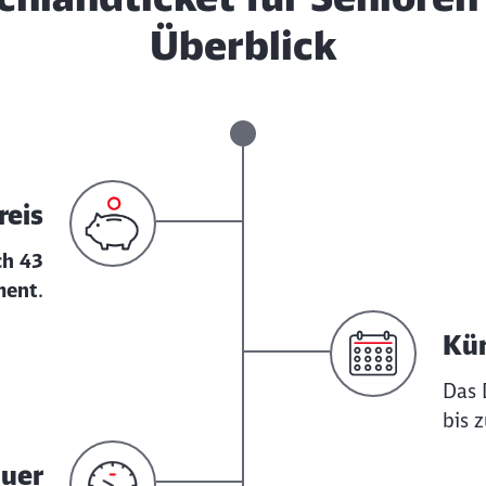
Überblick
reis
ch
43
ment
.
Kü
Das 
bis 
auer