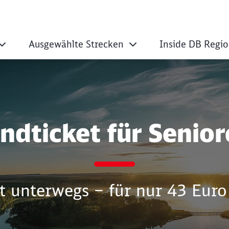
Ausgewählte Strecken
Inside DB Regio
für Senioren aus M
ndticket für Senio
 unterwegs – für nur 43 Eur