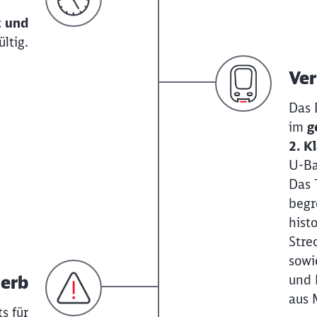
 und
ltig.
Ver
Das 
im
g
2. K
U-Ba
Das 
begr
hist
Stre
sowi
werb
und 
aus 
s für