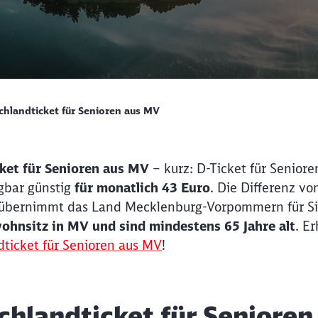
chlandticket für Senioren aus MV
ket f
ür Senioren aus MV
– kurz: D-Ticket für Senior
gbar günstig
für monatlich
43 Euro
. Die Differenz v
 übernimmt das Land Mecklenburg-Vorpommern für Si
ohnsitz in MV und sind mindestens 65 Jahre alt
. Er
ticket für Senioren aus MV
!
chlandticket für Senioren