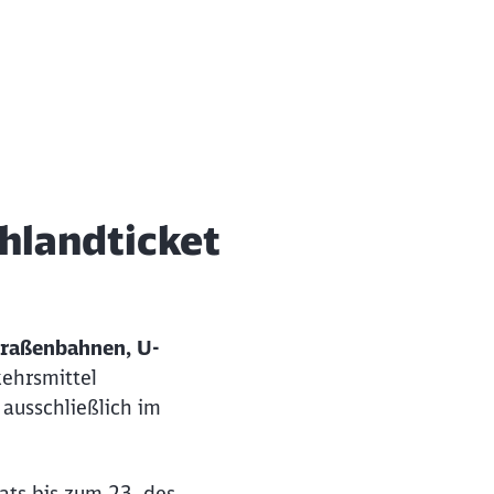
ießen
hlandticket
Straßenbahnen, U-
ehrsmittel
 ausschließlich im
nats bis zum 23. des