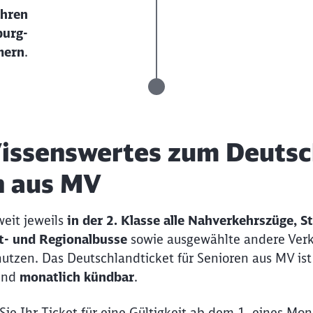
ahren
Schl
burg-
Möchten Sie zu
weitergeleitet werden?
mern
.
Abbrechen
Weiter
Wissenswertes zum Deutsc
n aus MV
eit jeweils
in der 2. Klasse alle Nahverkehrszüge, 
t- und Regionalbusse
sowie ausgewählte andere Verk
nutzen. Das Deutschlandticket für Senioren aus MV ist
und
monatlich kündbar
.
Sie Ihr Ticket für eine Gültigkeit ab dem 1. eines Mo