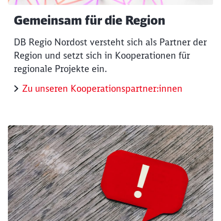
Gemeinsam für die Region
Schl
Möchten Sie zu
weitergeleitet werden?
DB Regio Nordost versteht sich als Partner der
Region und setzt sich in Kooperationen für
regionale Projekte ein.
Abbrechen
Weiter
Zu unseren Kooperationspartner:innen