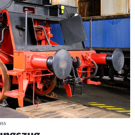
Schl
955
Möchten Sie zu
weitergeleitet werden?
ungszug