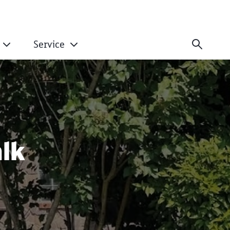
Service
walk
lk