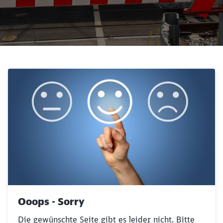
Schließen
Möchten Sie zu
weitergeleitet
werden?
Abbrechen
Weiter
Ooops - Sorry
Die gewünschte Seite gibt es leider nicht. Bitte